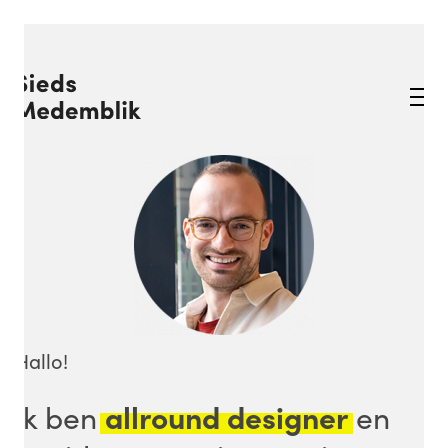
Hallo!
allround designer
Ik ben
en