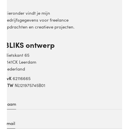
Hieronder vindt je mijn
bedrijfsgegevens voor freelance
opdrachten en creatieve projecten.
BLIKS ontwerp
Vlietskant 65
4141CK Leerdam
Nederland
KvK
62116665
BTW
NL121975745B01
Ik hoor het graag!
Naam
Zoek je iemand om een openstaande functie als
ontwerper te vervullen of heb je een project waar je mij
contact
voor in wil zetten? Neem gerust
op!
Email