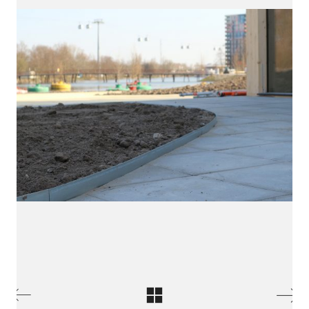
Ik hoor het graag!
Zoek je iemand om een openstaande functie als
ontwerper te vervullen of heb je een project waar je mij
contact
voor in wil zetten? Neem gerust
op!
HALLO@SIEDSMEDEMBLIK.NL
BEKIJK MIJN CV