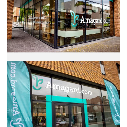
Ik hoor het graag!
Zoek je iemand om een openstaande functie als
ontwerper te vervullen of heb je een project waar je mij
contact
voor in wil zetten? Neem gerust
op!
HALLO@SIEDSMEDEMBLIK.NL
BEKIJK MIJN CV