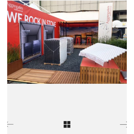
Ik hoor het graag!
Zoek je iemand om een openstaande functie als
ontwerper te vervullen of heb je een project waar je mij
contact
voor in wil zetten? Neem gerust
op!
HALLO@SIEDSMEDEMBLIK.NL
BEKIJK MIJN CV